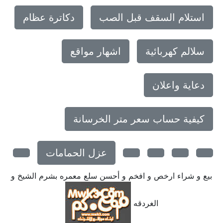
استلام السقف قبل الصب
دكاترة عظام
سلالم كهربائية
اشهار مواقع
دعاية واعلان
كيفية حساب سعر متر الخرسانة
عزل الحمامات
بيع و شراء ارخص و افخم و أحسن سلع معمره بشرم الشيخ و
الغردقه