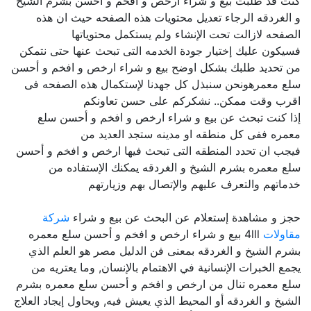
كنت قد طلبت بيع و شراء ارخص و افخم و أحسن بشرم الشيخ
و الغردقه الرجاء تعديل محتويات هذه الصفحه حيث ان هذه
الصفحه لازالت تحت الإنشاء ولم يستكمل محتوياتها
فسيكون عليك إختيار جودة الخدمه التى تبحث عنها حتى نتمكن
من تحديد طلبك بشكل اوضح بيع و شراء ارخص و افخم و أحسن
سلع معمرهونحن سنبذل كل جهدنا لإستكمال هذه الصفحه فى
اقرب وقت ممكن.. نشكركم على حسن تعاونكم
إذا كنت تبحث عن بيع و شراء ارخص و افخم و أحسن سلع
معمره ففى كل منطقه او مدينه ستجد العديد من
فيجب ان تحدد المنطقه التى تبحث فيها ارخص و افخم و أحسن
سلع معمره بشرم الشيخ و الغردقه يمكنك الإستفاده من
خدماتهم والتعرف عليهم والإتصال بهم وزيارتهم
حجز و مشاهدة إستعلام عن البحث عن بيع و شراء
شركة
مقاولات
4lll بيع و شراء ارخص و افخم و أحسن سلع معمره
بشرم الشيخ و الغردقه بمعنى فن الدليل مصر هو العلم الذي
يجمع الخبرات الإنسانية في الاهتمام بالإنسان, وما يعتريه من
سلع معمره تنال من ارخص و افخم و أحسن سلع معمره بشرم
الشيخ و الغردقه أو المحيط الذي يعيش فيه, ويحاول إيجاد العلاج