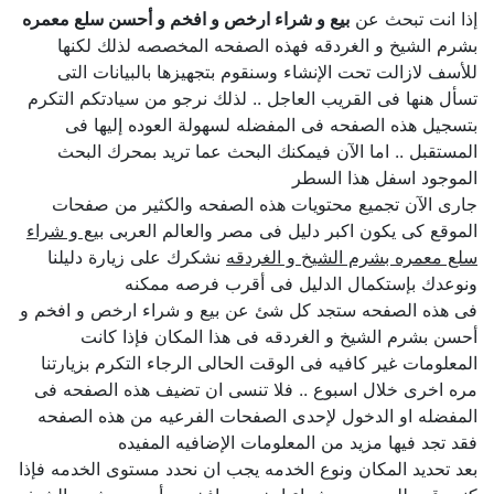
إذا انت تبحث عن
بيع و شراء ارخص و افخم و أحسن سلع معمره
بشرم الشيخ و الغردقه فهذه الصفحه المخصصه لذلك لكنها
للأسف لازالت تحت الإنشاء وسنقوم بتجهيزها بالبيانات التى
تسأل هنها فى القريب العاجل .. لذلك نرجو من سيادتكم التكرم
بتسجيل هذه الصفحه فى المفضله لسهولة العوده إليها فى
المستقبل .. اما الآن فيمكنك البحث عما تريد بمحرك البحث
الموجود اسفل هذا السطر
جارى الآن تجميع محتويات هذه الصفحه والكثير من صفحات
الموقع كى يكون اكبر دليل فى مصر والعالم العربى
بيع و شراء
سلع معمره بشرم الشيخ و الغردقه
نشكرك على زيارة دليلنا
ونوعدك بإستكمال الدليل فى أقرب فرصه ممكنه
فى هذه الصفحه ستجد كل شئ عن بيع و شراء ارخص و افخم و
أحسن بشرم الشيخ و الغردقه فى هذا المكان فإذا كانت
المعلومات غير كافيه فى الوقت الحالى الرجاء التكرم بزيارتنا
مره اخرى خلال اسبوع .. فلا تنسى ان تضيف هذه الصفحه فى
المفضله او الدخول لإحدى الصفحات الفرعيه من هذه الصفحه
فقد تجد فيها مزيد من المعلومات الإضافيه المفيده
بعد تحديد المكان ونوع الخدمه يجب ان نحدد مستوى الخدمه فإذا