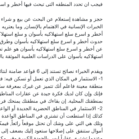
فيجب ان تحدد المنطقه التى تبحث فيها أخطر و اسر
حجز و مشاهدة إستعلام عن البحث عن بيع و شراء
الخبرات الإنسانية في الاهتمام بالإنسان, وما يعتر
أخطر و اسرع سلع استهلاكيه بأسوان و سلع استهلا
حدوث أخطر و اسرع سلع استهلاكيه بأسوان وطرق تفاد
عن أخطر و اسرع سلع استهلاكيه بأسوان هو علم تط
استهلاكيه بأسوان على الدراسات العلمية الموثقة با
ويقدم الخبراء نصائح تستند إلى 6 قواعد ضامنة لنتائج جيدة في الحد الأدنى وخلال الظروف الطبيعية للسوق, وهي:
1- الاستثمار في المكان الذي تعمل أو تسكن فيه: 
منطقة معينة فاعلم أنك تتميز عن غيرك بمعرفة سلع 
فإنك وإن كان لديك فكرة جيدة عن عقارات المناطق ا
بمنطقتك المحلية. إن بقاءك في منطقتك يمنحك فرص
2- الاستثمار في المناطق الحضرية الجديدة أو الواع
كذلك إذا استطعت أن تشتري في المناطق الواعدة فأنت
وتلك هي التي على وشك أن تحتل موقعاً رائعاً, في
أموال ستنفق على إصلاحها ستعود إليك بضعف إلى ثلا
وعندما تشتري عقاراً ليس بالجودة الكبيرة وفي مك