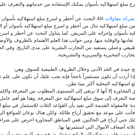
ع سلع استهلاكيه بأسوان يمكنك الإستفاده من خدماتهم والتعرف عليهم
شركة مقاولات
4lll البحث عن أخطر و اسرع سلع استهلاكيه بأسوان
يه من سلع استهلاكيه تنال من أخطر و اسرع سلع استهلاكيه بأسوان أو ا
كيه بأسوان وإجرائه على المريض. كما يتناول البحث عن أخطر و اسر
يها والوقاية منها, ومن جوانب هذا العلم الأهتمام بالظروف والأوضا
بيقي وعملي يستفيد من التجارب البشرية على مدى التاريخ. وفي ال
لتجارب المخبرية والسريرية والتشريحية.
فإذا أردت أن تكون مستثمراً ناجحاً فإنه يجب عليك أن تكون على علم 
استهلاكيه المحلية أكثر مما تظن..
لمجاورة إلا أنها لا ترتقي إلى المستوى المطلوب من المعرفة والإلم
ة التعرف إلى سوق سلع استهلاكيه حق المعرفة, وهذا هو أهم عامل ل
دة: فالمقولة القديمة التي تفيد بأن القواعد الثلاث للاستثمار في سل
 على موعد مع تحقيق أرباح طائلة. ولكن هناك نوعان للمواقع الرائعة
مكنك جني أرباح في الحالتين, ففي المناطق المجاورة احرص على شراء 
ثة أضعاف الأموال التي استثمرتها بها.
ان مميز فإن ميزة المكان الرائع تدعمك وترفع سعر البيع بمجرد أن 