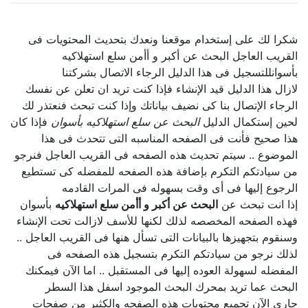
شكرا لك على إستخدام موقعنا ونعدك بتحديث المحتويات فى
القريب العاجل البحث عن أكبر و أأمن سلع استهلاكيه
بأسوانللتسجيل فى هذا الدليل الرجاء الاتصال بشركتنا
لازال هذا الدليل قيد الإنشاء فإذا كنت تريد ان تعلن عن نفسك
الرجاء الإتصال بنا كى نضيف بياناتك وإذا كنت تبحث فنعتذر لك
لحين إستكمال الدليل
البحث عن سلع استهلاكيه بأسوان
فإذا كان
هذا صحيح فأنت فى الصفحه المناسبه التى تتحدث فى هذا
الموضوع .. سيتم تحديث هذه الصفحه فى القريب العاجل فنرجو
من سيادتكم التكرم بإضافة هذه الصفحه للمفضله كى تستطيع
الرجوع إليها فى أى وقت بسهوله فى المرات القادمه
إذا انت تبحث عن
البحث عن أكبر و أأمن سلع استهلاكيه
بأسوان
فهذه الصفحه المخصصه لذلك لكنها للأسف لازالت تحت الإنشاء
وسنقوم بتجهيزها بالبيانات التى تسأل هنها فى القريب العاجل ..
لذلك نرجو من سيادتكم التكرم بتسجيل هذه الصفحه فى
المفضله لسهولة العوده إليها فى المستقبل .. اما الآن فيمكنك
البحث عما تريد بمحرك البحث الموجود اسفل هذا السطر
جارى الآن تجميع محتويات هذه الصفحه والكثير من صفحات