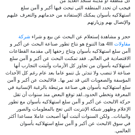
كل منطقه او مدينه ستجد العديد من
فيجب ان تحدد المنطقه التى تبحث فيها أكبر و أأمن سلع
استهلاكيه بأسوان يمكنك الإستفاده من خدماتهم والتعرف عليهم
والإتصال بهم وزيارتهم
حجز و مشاهدة إستعلام عن البحث عن بيع و شراء
شركة
مقاولات
4lll هذا التنوع هو نتاج تطور صناعة البحث عن أكبر و
أأمن سلع استهلاكيه بأسوان ونتاج زحفها إلى مقدمة القطاعات
الاقتصادية في العالم.. فقد تمكنت البحث عن أكبر و أأمن سلع
استهلاكيه بأسوان من تجاوز كل الأزمات وأثبتت التجارب أنها
صناعة لا تنضب ولا تندثر, بل تنمو عاما بعد عام رغم كل الأحداث
المؤسفة والصعوبات التي قد تمر بها.. فالالبحث عن أكبر و أأمن
سلع استهلاكيه بأسوان هي صناعة مرتبطة بالرغبة الإنسانية في
المعرفة وتخطي الحدود..لقد توقع البعض منذ سنوات أن تقل
حركة الالبحث عن أكبر و أأمن سلع استهلاكيه بأسوان مع تطور
الإعلام وظهور شبكة الإنترنت التي تعج بالمعلومات والصور
والبيانات.. ولكن السنوات أثبتت أنها أصبحت عاملا مساعدا أكثر
في سوق الالبحث عن أكبر و أأمن سلع استهلاكيه بأسوان
العالمي.