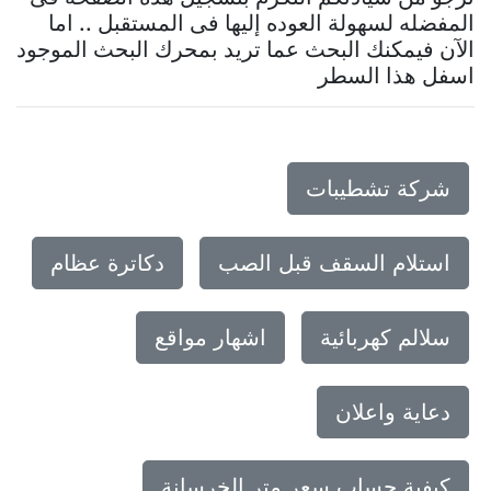
المفضله لسهولة العوده إليها فى المستقبل .. اما
الآن فيمكنك البحث عما تريد بمحرك البحث الموجود
اسفل هذا السطر
شركة تشطيبات
استلام السقف قبل الصب
دكاترة عظام
سلالم كهربائية
اشهار مواقع
دعاية واعلان
كيفية حساب سعر متر الخرسانة