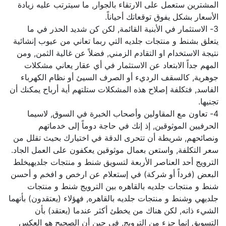
المشترين ستعمل على الارتقاء بالجوار, ما سيترتب عليه زيادة
الأسعار بشكل يفوق توقعاتك أحياناً.
3- الاستثمار في الأبنية القائمة, لكن كن شديد الحذر في ما
يتعلق بشنط و منتجات جلديه التي ربما تعاني من عيوب إنشائية
نتيجة الاستخدام او التقادم الزمني, فضلاً عن غالية الثمن, ومن
المهم جداً الابتعاد عن الاستثمار في أي عقار يعاني مشكلات
جوهرية, كالسقف الرديء أو الصرف السيئ أو نظام الكهرباء
الفاسد, فتكلفة إصلاح هذه المشكلات ستلتهم أية أرباح يمكنك أن
تجنيها.
4- تعاون مع المقاولين وأصحاب الخبرة في السوق, لاسيما
الحرفيين الموثوقين, إذ إنك في حاجة دوماً إلى خدماتهم
ونصائحهم, شريطة أن تتحرى الدقة في اختيارك بحيث تقلل من
سعر التكلفة, واستعن بعمال موثوقين يعكفون على العمل الجاد.
الترويج أحد العناصر الأربعة لتسويق شنط و منتجات جلديهيخلط
البعض (فرداً أو شركة) في إستعلام عن ارخص و افخم و أحسن
شنط و منتجات جلديه بالقاهره بين الترويج شنط و منتجات
جلديهي وشنط و منتجات جلديه بالقاهره, فهؤلاء (يعتقدون) بأنهما
الشيء ذاته, لكن هناك من يخطئ أكثر عندما (يعتقد) بأن
التسويق إنما جزء من الترويج, في حين أن الصحيح هو العكس