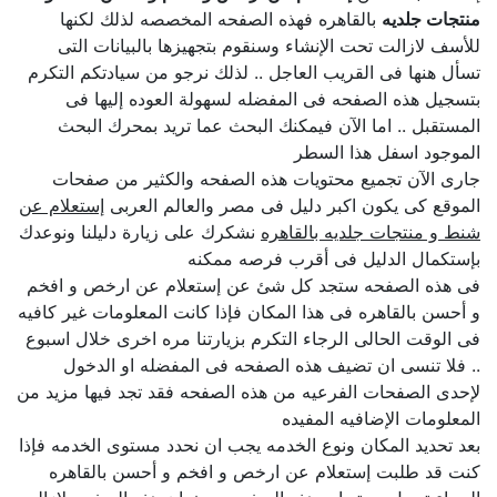
منتجات جلديه
بالقاهره فهذه الصفحه المخصصه لذلك لكنها
للأسف لازالت تحت الإنشاء وسنقوم بتجهيزها بالبيانات التى
تسأل هنها فى القريب العاجل .. لذلك نرجو من سيادتكم التكرم
بتسجيل هذه الصفحه فى المفضله لسهولة العوده إليها فى
المستقبل .. اما الآن فيمكنك البحث عما تريد بمحرك البحث
الموجود اسفل هذا السطر
جارى الآن تجميع محتويات هذه الصفحه والكثير من صفحات
الموقع كى يكون اكبر دليل فى مصر والعالم العربى
إستعلام عن
شنط و منتجات جلديه بالقاهره
نشكرك على زيارة دليلنا ونوعدك
بإستكمال الدليل فى أقرب فرصه ممكنه
فى هذه الصفحه ستجد كل شئ عن إستعلام عن ارخص و افخم
و أحسن بالقاهره فى هذا المكان فإذا كانت المعلومات غير كافيه
فى الوقت الحالى الرجاء التكرم بزيارتنا مره اخرى خلال اسبوع
.. فلا تنسى ان تضيف هذه الصفحه فى المفضله او الدخول
لإحدى الصفحات الفرعيه من هذه الصفحه فقد تجد فيها مزيد من
المعلومات الإضافيه المفيده
بعد تحديد المكان ونوع الخدمه يجب ان نحدد مستوى الخدمه فإذا
كنت قد طلبت إستعلام عن ارخص و افخم و أحسن بالقاهره