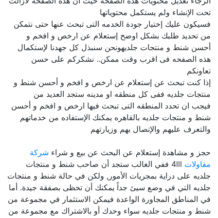
الرجاء تعديل محتويات هذه الصفحه حيث ان هذه الصفحه لازالت
تحت الإنشاء ولم يستكمل محتوياتها
فسيكون عليك إختيار جودة الخدمه التى تبحث عنها حتى نتمكن
من تحديد طلبك بشكل اوضح إستعلام عن ارخص و افخم و
أحسن شنط و منتجات جلديهونحن سنبذل كل جهدنا لإستكمال
هذه الصفحه فى اقرب وقت ممكن.. نشكركم على حسن
تعاونكم
إذا كنت تبحث عن إستعلام عن ارخص و افخم و أحسن شنط و
منتجات جلديه ففى كل منطقه او مدينه ستجد العديد من
فيجب ان تحدد المنطقه التى تبحث فيها ارخص و افخم و أحسن
شنط و منتجات جلديه بالقاهره يمكنك الإستفاده من خدماتهم
والتعرف عليهم والإتصال بهم وزيارتهم
حجز و مشاهدة إستعلام عن البحث عن بيع و شراء
شركة
مقاولات
4lll ففي الغالب ستجد أن صاحب شنط و منتجات
جلديه على دراية بمجريات الأمور, ولكن في حالة شنط و منتجات
جلديه التي في وضع سيئ جداً يمكنك أن تحظى بصفقة جيدة. أما
في المناطق المجاورة الواعدة فيمكن الاستثمار في مجموعة من
شنط و منتجات جلديه سواء وحدك أو بالاشتراك مع مجموعة من