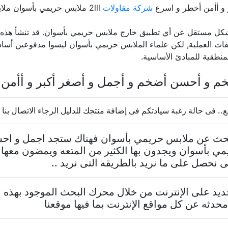
و أأمن أخطر و اسرع
شركة مقاولات
2lll ملابس حريمي بأسوان ملابس حريمي دليل مصر مصر
 مستقل عن أي تطبيق خارج ملابس حريمي بأسوان. قد تنشأ هذه الم
بيقات العملية, لكن علماء الملابس حريمي بأسوان ليسوا مدفوعين أساسًا 
منطقية للمبادئ الأساسية.
م و أحسن أضخم و أجمل و أصغر أكبر و أأمن 
.. فى حالة رغبة سيادتكم فى إضافة منتجك للدليل الرجاء الاتصال بنا
 تبحث عن ملابس حريمي بأسوان فهناك ستجد اجمل و احس
ي بأسوان ويجدون بها الكثير من المتعه ويمضون معها 
نحصل على ما نريد بالطريقه التى نريد ..
د على الإنترنت من خلال محرك البحث الموجود بهذه ا
حدثه عن كل مواقع الإنترنت بما فيها موقعنا