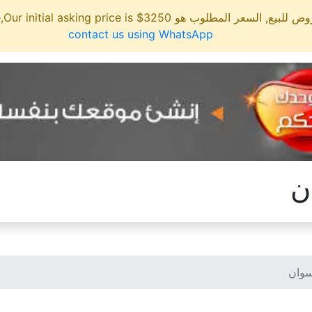
مطلوب هو 3250$ This site is for sale,Our initial asking price is
contact us using WhatsApp
ن
سوان