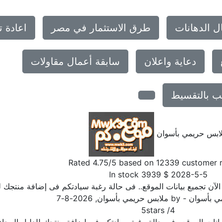
ل الدهانات
طرق الاستثمار في مصر
اعادة 
دعاية واعلان
سابقة أعمال مقاولات
يب بالتقسيط
ابس حريمي بأسوان
Rated
4.75
/5 based on
12339
customer 
In stock
3939
$
2028-5-5
ن تجميع بيانات الموقع.. فى حالة رغبة سيادتكم فى إضافة منتجك للد
ي بأسوان
- by
ملابس حريمي بأسوان
,
2026-8-7
5
stars
/
4
نات الموقع.. فى حالة رغبة سيادتكم فى إضافة منتجك للدليل الرجاء ا