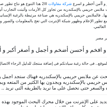
و أأمن أخطر و اسرع
شركة مقاولات
2lll هذا التنوع هو نتاج تطو
ملابس حريمي بالإسكندريه من تجاوز كل الأزمات وأثبتت التجارب أنها 
ا.. فالملابس حريمي بالإسكندريه هي صناعة مرتبطة بالرغبة الإنساني
تطور الإعلام وظهور شبكة الإنترنت التي تعج بالمعلومات والصور وال
لعالمي.
ر مصر
 افخم و أحسن أضخم و أجمل و أصغر أكبر و أ
موقع.. فى حالة رغبة سيادتكم فى إضافة منتجك للدليل الرجاء الاتصال 
تبحث عن ملابس حريمي بالإسكندريه فهناك ستجد اجمل و
س حريمي بالإسكندريه ويجدون بها الكثير من المتعه و
والسعر حتى نحصل على ما نريد بالطريقه التى نريد ..
د على الإنترنت من خلال محرك البحث الموجود بهذه ا