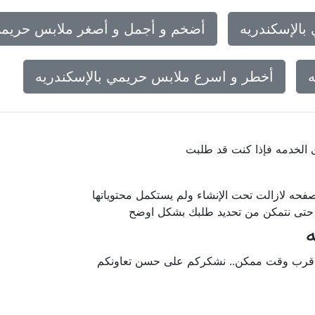
الإسكندريه
أضخم و أجمل و أصغر ملابس حريمي 
ه
أخطر و اسرع ملابس حريمي بالإسكندريه
ى الخدمه فإذا كنت قد طلبت
فحه لازالت تحت الإنشاء ولم يستكمل محتوياتها
ا حتى نتمكن من تحديد طلبك بشكل اوضح
 اقرب وقت ممكن.. نشكركم على حسن تعاونكم