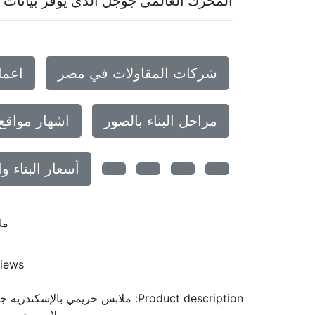
المحرك العالمى جوجل الذى يوفر بيانات م
شركات المقاولات في مصر
اعما
مراحل البناء بالصور
اشهار مواقع
أسعار البناء 
مل
iews
Product description:
ملابس حريمي بالإسكندريه جار
ملابس حريمي ب