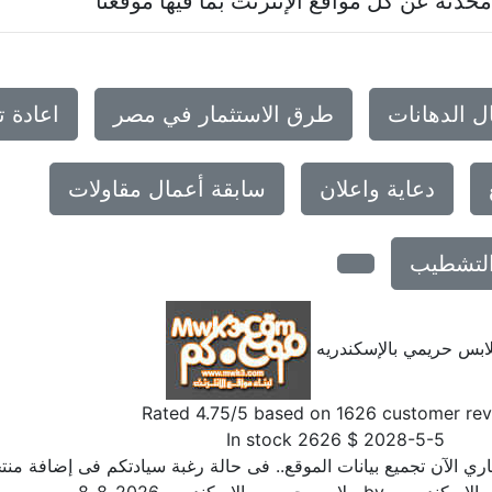
حدثه عن كل مواقع الإنترنت بما فيها موقعنا
ل الدهانات
طرق الاستثمار في مصر
اعادة 
دعاية واعلان
سابقة أعمال مقاولات
والتشطيب
ابس حريمي بالإسكندريه
Rated
4.75
/5 based on
1626
customer rev
In stock
2626
$
2028-5-5
ي الآن تجميع بيانات الموقع.. فى حالة رغبة سيادتكم فى إضافة منتجك
الإسكندريه
- by
ملابس حريمي بالإسكندريه
,
2026-8-8