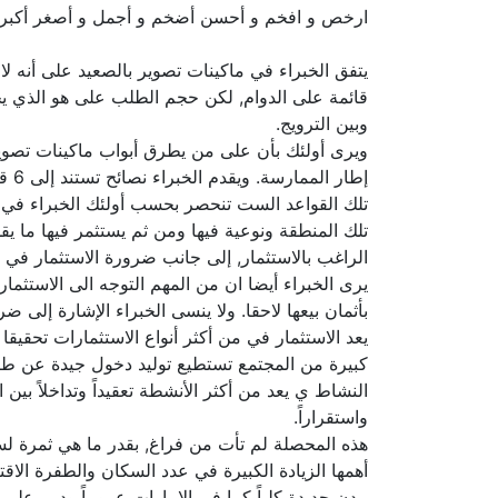
ارخص و افخم و أحسن أضخم و أجمل و أصغر أكبر 
يتفق الخبراء في ماكينات تصوير بالصعيد على أنه ل
قائمة على الدوام, لكن حجم الطلب على هو الذي ي
وبين الترويج.
ويرى أولئك بأن على من يطرق أبواب ماكينات تصوير 
إطار الممارسة. ويقدم الخبراء نصائح تستند إلى 6 قواعد ضامنة لنتائج جيدة في الحد الأدنى وخلال الظروف الطبيعية للسوق.
تلك القواعد الست تنحصر بحسب أولئك الخبراء في ضر
تلك المنطقة ونوعية فيها ومن ثم يستثمر فيها ما ي
الراغب بالاستثمار, إلى جانب ضرورة الاستثمار في ا
يرى الخبراء أيضا ان من المهم التوجه الى الاستثما
بأثمان بيعها لاحقا. ولا ينسى الخبراء الإشارة إلى
يعد الاستثمار في من أكثر أنواع الاستثمارات تحقيق
كبيرة من المجتمع تستطيع توليد دخول جيدة عن طريق
النشاط ي يعد من أكثر الأنشطة تعقيداً وتداخلاً بي
واستقراراً.
هذه المحصلة لم تأت من فراغ, بقدر ما هي ثمرة ل
أهمها الزيادة الكبيرة في عدد السكان والطفرة الا
مدن جديدة كلياً كما في الإمارات عموماً ودبي ع