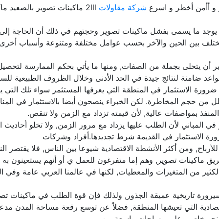
و أأمن أخطر و اسرع
شركة مقاولات
2lll ماكينات تصوير بالصعيد ماكينات تصوير دليل مصر مصر
ا يوجد ما يسمى بفشل ماكينات تصوير وحجتهم في ذلك أن الحاجة إلى ل
ختلف بين الحين والآخر بحسب عوامل مختلفة ومتنوعة وأسباب أخرى س
أن يتحلى بجملة من الصفات, ومنها ما يأتي بحكم الممارسة لتحصيل ال
ورة الاستثمار في المنطقة التي يعرفها المستثمر سواء تلك التي يعيش
قلل من حجم المخاطرة. لكن الخبراء ينصحون أيضا بالاستثمار في المن
لمنفذ بمواصفات عالية, لأن قيمته تزداد مع الزمن ولا تنقص.
ر في المباني لأن الطلب عليها يزداد مع مرور الزمن, ولا تخلو أحادي
 ضرورة الاستثمار في القديمة شرط تجديدها.أفراد وشركات
ا للأرباح, ومن أكثر الأنشطة الاقتصادية شيوعا بين الناس, فلا يقتص
 ماكينات تصوير, وهم إما متفرغون للعمل ي أو أنهم يستعينون به لتو
ن الكثير من المتغيرات والمعطيات, لكنها في عالمنا العربي عامة وفي 
سيرورة تاريخية عميقة الجذور, ولذلك فإن قوة الطلب في ماكينات ت
قتصادية التي تعيشها المنطقة, فضلاً عن توسع رقعة مساحة المدن مدعو
لى نحو خاص وعلى مساحات واسعة من .