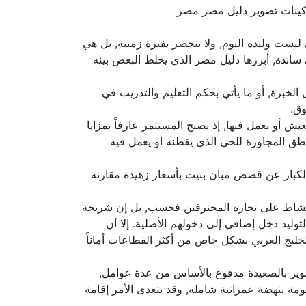
يست وليدة اليوم, ولا تنحصر بفترة زمنية, بل هي
اندة, أبرزها دليل مصر الذي يخلط البعض بينه
خبرة, أو ما يأتي بحكم التعليم والتدريب في
 أو يعمل فيها, إذ يصبح المستثمر عارفاً بمزايا
اطق المجاورة للحي الذي يقطنه او يعمل فيه
ث الكبار عن قصص مبان بنيت بأسعار زهيدة مقارنة
ر النشاط على تجاره المحترفين فحسب, بل إن شريحة
ليد دخل إضافي إلى دخولهم الأصلية. إلا أن
الخليج العربي بشكل خاص من أكثر القطاعات أماناً
صوير بالصعيدة مدفوع بالأساس من عدة عوامل,
مة بنهضة عمرانية شاملة, وقد يتعدى الأمر إقامة