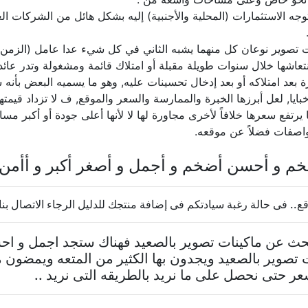
توجه الاستثمارات (المحلية والأجنبية) إليه بشكل هائل من الشركات 
ت تصوير نوعان كل منهما يشبه الثاني في كل شيء عدا عامل (الزمن)
عاشها خلال سنوات طويلة مقبلة أو امتلاك قائمة ومشغولة وتدر عائداً ثاب
 بعد امتلاكه أو بعد إدخال تحسينات عليه, وهو ما يسميه البعض بأنه
ا, لعل أبرزها الخبرة والممارسة والسعر والموقع, ف لا تزداد قيمتها 
يرتفع سعرها خلافاً لأخرى مجاورة لها لا لأنها أعلى جودة أو أكبر مسا
واصفات فضلاً عن موقعه.
فخم و أحسن أضخم و أجمل و أصغر أكبر و أأمن
قع.. فى حالة رغبة سيادتكم فى إضافة منتجك للدليل الرجاء الاتصال بنا
تبحث عن ماكينات تصوير بالصعيد فهناك ستجد اجمل و اح
 تصوير بالصعيد ويجدون بها الكثير من المتعه ويمضون
عر حتى نحصل على ما نريد بالطريقه التى نريد ..