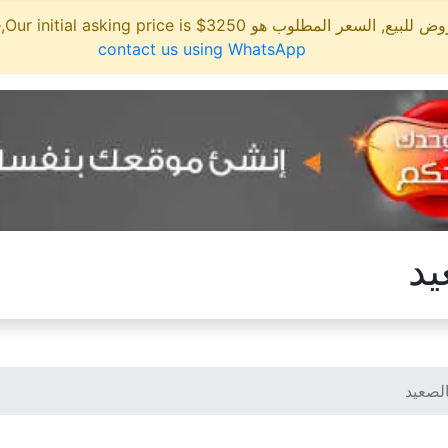
مطلوب هو 3250$ This site is for sale,Our initial asking price is
contact us using WhatsApp
يد
لصعيد