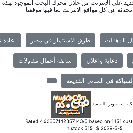
د على الإنترنت من خلال محرك البحث الموجود بهذه ا
حدثه عن كل مواقع الإنترنت بما فيها موقعنا
ل الدهانات
طرق الاستثمار في مصر
اعادة 
دعاية واعلان
سابقة أعمال مقاولات
لسباكة في المباني القديمة
كينات تصوير بالصعيد
Rated
4.92857142857143
/5 based on
1451
cust
In stock
5151
$
2028-5-5