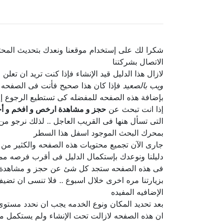
شكرا لك على إستخدام موقعنا ونعدك بتحديث المحت
الاتصال بشركتنا
لازال هذا الدليل قيد الإنشاء فإذا كنت تريد ان تع
ويب بالصعيد
فإذا كان هذا صحيح فأنت فى الصفحه ا
بإضافة هذه الصفحه للمفضله كى تستطيع الرجوع إل
إذا انت تبحث عن
حجز و مشاهدة ارخص و افخم و أ
التى تسأل هنها فى القريب العاجل .. لذلك نرجو من
بمحرك البحث الموجود اسفل هذا السطر
جارى الآن تجميع محتويات هذه الصفحه والكثير من
دليلنا ونوعدك بإستكمال الدليل فى أقرب فرصه مم
فى هذه الصفحه ستجد كل شئ عن حجز و مشاهدة ارخ
بزيارتنا مره اخرى خلال اسبوع .. فلا تنسى ان تض
الإضافيه المفيده
بعد تحديد المكان ونوع الخدمه يجب ان نحدد مستو
ان هذه الصفحه لازالت تحت الإنشاء ولم يستكمل محت