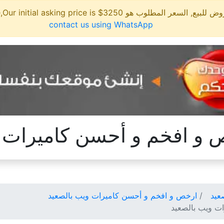
مطلوب هو 3250$ This site is for sale,Our initial asking price is
contact us using WhatsApp
و افخم و أحسن كاميرات و
عيد
ارخص و افخم و أحسن كاميرات ويب بالصعيد
ت ويب بالصعيد