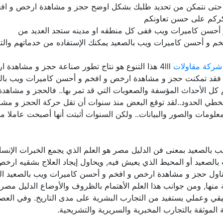
ا حتى نتمكن من تحديد طلبك بشكل اوضح حجز و مشاهدة ارخص و افخ
ركم على حسن تعاونكم
أحسن كاميرات ويب ففى كل منطقه او مدينه ستجد العديد من
م و أحسن كاميرات ويب بالصعيد يمكنك الإستفاده من خدماتهم والتع
شركة مقاولات
4lll هذا التنوع هو نتاج تطور صناعة حجز و مشاهد
. فقد تمكنت حجز و مشاهدة ارخص و افخم و أحسن كاميرات ويب بالصع
غم كل الأحداث المؤسفة والصعوبات التي قد تمر بها.. فالحجز و مشا
وتخطي الحدود..لقد توقع البعض منذ سنوات أن تقل حركة الحجز و م
المعلومات والصور والبيانات.. ولكن السنوات أثبتت أنها أصبحت عامل
لصعيد بمعنى فن الدليل مصر هو العلم الذي يجمع الخبرات الإنسانية
لصعيد أو المحيط الذي يعيش فيه, ويحاول إيجاد العلاج بشقيه ارخ
يتناول حجز و مشاهدة ارخص و افخم و أحسن كاميرات ويب بالصعيد
 منها, ومن جوانب هذا العلم الأهتمام بالظروف والأوضاع الدليل مص
قي وعملي يستفيد من التجارب البشرية على مدى التاريخ. وفي العص
لموثقة بالتجارب المخبرية والسريرية والتشريحية.