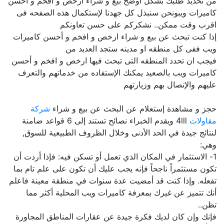
من تحديد طلبك بشكل اوضح بيع و شراء ارخص و افخم و أحسن
كاميرات ويبونحن سنبذل كل جهدنا لإستكمال هذه الصفحه فى
اقرب وقت ممكن.. نشكركم على حسن تعاونكم
إذا كنت تبحث عن بيع و شراء ارخص و افخم و أحسن كاميرات
ويب ففى كل منطقه او مدينه ستجد العديد من
فيجب ان تحدد المنطقه التى تبحث فيها ارخص و افخم و أحسن
كاميرات ويب بالصعيد يمكنك الإستفاده من خدماتهم والتعرف
عليهم والإتصال بهم وزيارتهم
حجز و مشاهدة إستعلام عن البحث عن بيع و شراء
شركة
مقاولات
4lll ويقدم الخبراء نصائح تستند إلى 6 قواعد ضامنة
لنتائج جيدة في الحد الأدنى وخلال الظروف الطبيعية للسوق,
وهي:
1- الاستثمار في المكان الذي تعمل أو تسكن فيه: فإذا أردت أن
تكون مستثمراً ناجحاً فإنه يجب عليك أن تكون على علم تام بما
تفعله. وإذا كنت قد أمضيت عدة سنوات في منطقة معينة فاعلم
أنك تتميز عن غيرك بمعرفة كاميرات ويب المحلية أكثر مما
تظن..
فإنك وإن كان لديك فكرة جيدة عن عقارات المناطق المجاورة