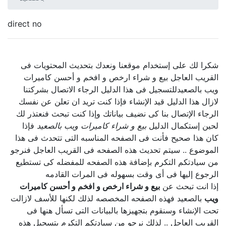
direct no
شكرا لك على إستخدام موقعنا ونعدك بتحديث المحتويات فى
القريب العاجل بيع و شراء ارخص و افخم و أحسن كاميرات
ويب بالصعيدللتسجيل فى هذا الدليل الرجاء الاتصال بشركتنا
لازال هذا الدليل قيد الإنشاء فإذا كنت تريد ان تعلن عن نفسك
الرجاء الإتصال بنا كى نضيف بياناتك وإذا كنت تبحث فنعتذر لك
لحين إستكمال الدليل
بيع و شراء كاميرات ويب بالصعيد
فإذا
كان هذا صحيح فأنت فى الصفحه المناسبه التى تتحدث فى هذا
الموضوع .. سيتم تحديث هذه الصفحه فى القريب العاجل فنرجو
من سيادتكم التكرم بإضافة هذه الصفحه للمفضله كى تستطيع
الرجوع إليها فى أى وقت بسهوله فى المرات القادمه
إذا انت تبحث عن
بيع و شراء ارخص و افخم و أحسن كاميرات
ويب
بالصعيد فهذه الصفحه المخصصه لذلك لكنها للأسف لازالت
تحت الإنشاء وسنقوم بتجهيزها بالبيانات التى تسأل هنها فى
القريب العاجل .. لذلك نرجو من سيادتكم التكرم بتسجيل هذه