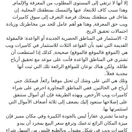
إلا أنها لا ترتقي إلى المستوى المطلوب من المعرفة والإلمام,
وهذا سبب كاف للابتعاد عنها والتمسك بمنطقتك المحلية. إن
بقاءك في منطقتك يمنحك فرصة التعرف إلى سوق كاميرات
ويب حق المعرفة, وهذا هو أهم عامل للحد من مخاطرتك وزيادة
احتمالات تحقيق الربح.
2- الاستثمار في المناطق الحضرية الجديدة أو الواعدة: فالمقولة
القديمة التي تفيد بأن القواعد الثلاث للاستثمار في كاميرات ويب
هي (الموقع فالموقع فالموقع) صحيحة, كذلك إذا استطعت أن
تشتري في المناطق الواعدة فأنت على موعد مع تحقيق أرباح
طائلة. ولكن هناك نوعان للمواقع الرائعة تلك التي ثبت أنها
مجدية فعلاً..
وتلك هي التي على وشك أن تحتل موقعاً رائعاً, فيمكنك جني
أرباح في الحالتين, ففي المناطق المجاورة احرص على شراء
كاميرات ويب الأرخص, وبهذه الطريقة فإن أي أموال ستنفق
على إصلاحها ستعود إليك بضعف إلى ثلاثة أضعاف الأموال التي
استثمرتها بها.
وعندما تشتري عقاراً ليس بالجودة الكبيرة وفي مكان مميز فإن
ميزة المكان الرائع تدعمك وترفع سعر البيع بمجرد أن يبدو
كاميرات ويب في شكل مقبول, وبالطبع فليس من السهل شراء