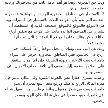
ويب حق المعرفة, وهذا هو أهم عامل للحد من مخاطرتك وزيادة
احتمالات تحقيق الربح.
2- الاستثمار في المناطق الحضرية الجديدة أو الواعدة: فالمقولة
القديمة التي تفيد بأن القواعد الثلاث للاستثمار في كاميرات ويب
هي (الموقع فالموقع فالموقع) صحيحة, كذلك إذا استطعت أن
تشتري في المناطق الواعدة فأنت على موعد مع تحقيق أرباح
طائلة. ولكن هناك نوعان للمواقع الرائعة تلك التي ثبت أنها
مجدية فعلاً..
وتلك هي التي على وشك أن تحتل موقعاً رائعاً, فيمكنك جني
أرباح في الحالتين, ففي المناطق المجاورة احرص على شراء
كاميرات ويب الأرخص, وبهذه الطريقة فإن أي أموال ستنفق
على إصلاحها ستعود إليك بضعف إلى ثلاثة أضعاف الأموال التي
استثمرتها بها.
وعندما تشتري عقاراً ليس بالجودة الكبيرة وفي مكان مميز فإن
ميزة المكان الرائع تدعمك وترفع سعر البيع بمجرد أن يبدو
كاميرات ويب في شكل مقبول, وبالطبع فليس من السهل شراء
أقل كاميرات ويب سعراً في مثل هذا المكان الجيد وبسعر
رخيص..