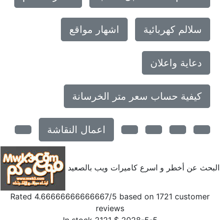
سلالم كهربائية
اشهار مواقع
دعاية واعلان
كيفية حساب سعر متر الخرسانة
اعمال النقاشة
بحث عن أخطر و اسرع كاميرات ويب بالصعيد
Rated
4.66666666666667
/5 based on
1721
customer
reviews