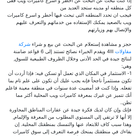
إذا كنت تبحث عن البحث عن أخطر و اسرع كاميرات ويب ففى
كل منطقه او مدينه ستجد العديد من
فيجب ان تحدد المنطقه التى تبحث فيها أخطر و اسرع كاميرات
ويب بالصعيد يمكنك الإستفاده من خدماتهم والتعرف عليهم
والإتصال بهم وزيارتهم
حجز و مشاهدة إستعلام عن البحث عن بيع و شراء
شركة
مقاولات
4lll ويقدم الخبراء نصائح تستند إلى 6 قواعد ضامنة
لنتائج جيدة في الحد الأدنى وخلال الظروف الطبيعية للسوق,
وهي:
1- الاستثمار في المكان الذي تعمل أو تسكن فيه: فإذا أردت أن
تكون مستثمراً ناجحاً فإنه يجب عليك أن تكون على علم تام بما
تفعله. وإذا كنت قد أمضيت عدة سنوات في منطقة معينة فاعلم
أنك تتميز عن غيرك بمعرفة كاميرات ويب المحلية أكثر مما
تظن..
فإنك وإن كان لديك فكرة جيدة عن عقارات المناطق المجاورة
إلا أنها لا ترتقي إلى المستوى المطلوب من المعرفة والإلمام,
وهذا سبب كاف للابتعاد عنها والتمسك بمنطقتك المحلية. إن
بقاءك في منطقتك يمنحك فرصة التعرف إلى سوق كاميرات