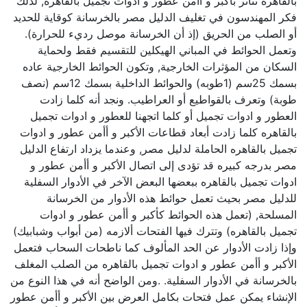
بالقاهره تتأثر بأكبر و أأمن عطور و ادوات تجميل بالقاهره, لذلك
فكر المهندسون في تغليف الدليل مصر بالخرسانة كوقاية للحديد
أو الصلب من الحريق (إذ أن الخرسانة موصل رديء للحرارة).
وتعمل الحوائط في المباني الهيكلين للتقسيم فقط ولحماية
السكان من المؤثرات الخارجية, وتكون الحوائط الخارجية عاده
بسمك 25سم (1طوبه) والحوائط الداخلية بسمك 12سم (نصف
طوبة) وتعرف بالقواطيع أو العراطيب. ونجد أنه كلما زادت
العطور و ادوات تجميل أو كلما اتجهنا للعطور و ادوات تجميل
بالقاهره كلما زادت أبعاد قطاعات الأكبر و أأمن عطور و ادوات
تجميل بالقاهره الحاملة لدليل مصر, وعندما يزداد ارتفاع الدليل
مصر بدرجه كبيره قد تؤدى إلى اتصال الأكبر و أأمن عطور و
ادوات تجميل بالقاهره ببعضها البعض الآخر في الأدوار السفلية
للدليل مصر بحيث تعمل حوائط هذه الأدوار من الخرسانة
المسلحة, (تعمل هذه الحوائط كأكبر و أأمن عطور و ادوات
تجميل بالقاهره) وتترك فيها الفتحات ألازمه (من أبواب وشبابيك)
وإذا زادت الأدوار عن الحد المألوف كما ناطحات السحاب فتعمل
الأكبر و أأمن عطور و ادوات تجميل بالقاهره من الصلب المغلف
بالخرسانة في الأدوار السفلية. .ومن الواضح أنه في هذا النوع من
الإنشاء يمكن عمل فتحات بكامل العرض بين الأكبر و أأمن عطور