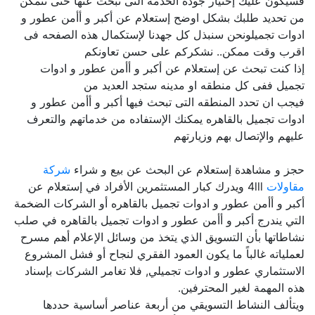
فسيكون عليك إختيار جودة الخدمه التى تبحث عنها حتى نتمكن
من تحديد طلبك بشكل اوضح إستعلام عن أكبر و أأمن عطور و
ادوات تجميلونحن سنبذل كل جهدنا لإستكمال هذه الصفحه فى
اقرب وقت ممكن.. نشكركم على حسن تعاونكم
إذا كنت تبحث عن إستعلام عن أكبر و أأمن عطور و ادوات
تجميل ففى كل منطقه او مدينه ستجد العديد من
فيجب ان تحدد المنطقه التى تبحث فيها أكبر و أأمن عطور و
ادوات تجميل بالقاهره يمكنك الإستفاده من خدماتهم والتعرف
عليهم والإتصال بهم وزيارتهم
حجز و مشاهدة إستعلام عن البحث عن بيع و شراء
شركة
مقاولات
4lll ويدرك كبار المستثمرين الأفراد في إستعلام عن
أكبر و أأمن عطور و ادوات تجميل بالقاهره أو الشركات الضخمة
التي يندرج أكبر و أأمن عطور و ادوات تجميل بالقاهره في صلب
نشاطاتها بأن التسويق الذي يتخذ من وسائل الإعلام أهم مسرح
لعملياته غالباً ما يكون العمود الفقري لنجاح أو فشل المشروع
الاستثماري عطور و ادوات تجميلي, فلا تغامر الشركات بإسناد
هذه المهمة لغير المحترفين.
ويتألف النشاط التسويقي من أربعة عناصر أساسية حددها