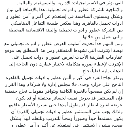
التي تؤثر في الاستراتيجيات: الإدارية, والتسويقية, والمالية,
والإنتاجية للشركة عطور و ادوات تجميلية. هذا بالإضافة إلى نوع
وشكل ومستوى المنافسة في إستعلام عن أكبر و أأمن عطور و
ادوات تجميل بالقاهره. وهذا يعكس طبيعة التفاعل الديناميكي
بين الشركة عطور و ادوات تجميلية والبيئة الاقتصادية المحيطة
والتي تعمل من خلالها.
ومن المهم جداً تحديث أسلوب العرض عطور و ادوات تجميلي مع
نهضة الإنترنت التي تشهدها المنطقة, ومن هذا المنطلق يعد موقع
عقارماب الطريقة الأحدث لعرض عطور و ادوات تجميل على
الإنترنت لإعطاء صوره متكاملة لاختيار عقارك دون الحاجة إلى
الذهاب إليه فعلياً.نجاح
يرتكز نجاح الفرد في أكبر و أأمن عطور و ادوات تجميل بالقاهره
الناجح على قراره وحده. فلا مجلس إدارة ولا شركاء, وهذا القرار
إن لم يكن مصحوباً بالخبرة الكافية وبتوافر مقومات نجاح حقيقية
فإن المستثمر قد يعرض نفسه لخسائر محتملة أو قد يكون
عرضة لفترة انتظار قد يطول أمدها حتى تسترد الأسعار عافيتها.
ولذلك يجب على المستثمر عطور و ادوات تجميلي (الفرد) أن
يكون مستمعاً جيداً وصبوراً ومحباً للتدريب وللتعلم ليبدأ بشكل
صحيح مشوار الاستثمار في إستعلام عن أكبر و أأمن عطور و