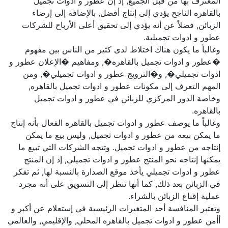
المعترف بها من قبل الجميع, إذ إن عطور و ادوات تجميل
بالقاهره الناجح يؤدي إلى إنتاج أفضل, بالإضافة إلى إرضاء
الزبائن, فضلاً عن أنه يؤدي إلى تحقيق أعلى الأرباح للشركات
عطور و ادوات تجميلية.
وغالباً ما يكون هناك اختلاط لدى كثير من الناس بين مفهوم
�عطور و ادوات تجميل بالقاهره�, ومفاهيم �الإعلان عطور و
ادوات تجميلي�, و�الترويج عطور و ادوات تجميلي�, ومن
المهم التعرف إلى مكونات عطور و ادوات تجميل بالقاهره,
وخاصة الدور المركزي للزبائن في عطور و ادوات تجميل
بالقاهره.
وغالباً ما يوصف عطور و ادوات تجميل بالقاهره الفعال بأنه إنتاج
ما يمكن بيعه من عطور و ادوات تجميل, وليس بيع ما يمكن
إنتاجه من عطور و ادوات تجميل. وتتجه الشركات التي تبيع ما
يمكنها إنتاجه نحو المنتج عطور و ادوات تجميلي, إذ إن المنتج
عطور و ادوات تجميلي يأخذ موقع الصدارة بالنسبة لها, ثم تفكر
في الزبائن بعد ذلك, كما أنها تنظر إلى التسويق على أنه مجرد
عملية إقناع الزبائن بالشراء.
وتعتبر المنافسة أحد المتغيرات الرئيسية في إستعلام عن أكبر و
أأمن عطور و ادوات تجميل بالقاهره المحلي, والإقليمي, والعالمي