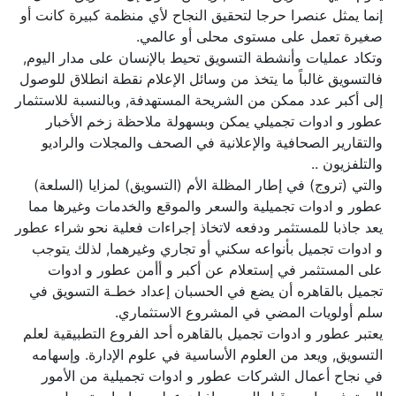
إنما يمثل عنصرا حرجا لتحقيق النجاح لأي منظمة كبيرة كانت أو
صغيرة تعمل على مستوى محلى أو عالمي.
وتكاد عمليات وأنشطة التسويق تحيط بالإنسان على مدار اليوم,
فالتسويق غالباً ما يتخذ من وسائل الإعلام نقطة انطلاق للوصول
إلى أكبر عدد ممكن من الشريحة المستهدفة, وبالنسبة للاستثمار
عطور و ادوات تجميلي يمكن وبسهولة ملاحظة زخم الأخبار
والتقارير الصحافية والإعلانية في الصحف والمجلات والراديو
والتلفزيون ..
والتي (تروج) في إطار المظلة الأم (التسويق) لمزايا (السلعة)
عطور و ادوات تجميلية والسعر والموقع والخدمات وغيرها مما
يعد جاذبا للمستثمر ودفعه لاتخاذ إجراءات فعلية نحو شراء عطور
و ادوات تجميل بأنواعه سكني أو تجاري وغيرهما, لذلك يتوجب
على المستثمر في إستعلام عن أكبر و أأمن عطور و ادوات
تجميل بالقاهره أن يضع في الحسبان إعداد خطـة التسويق في
سلم أولويات المضي في المشروع الاستثماري.
يعتبر عطور و ادوات تجميل بالقاهره أحد الفروع التطبيقية لعلم
التسويق, ويعد من العلوم الأساسية في علوم الإدارة. وإسهامه
في نجاح أعمال الشركات عطور و ادوات تجميلية من الأمور