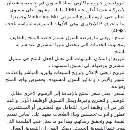
البروفيسور جيروم ماكارتي أستاذ التسويق في جامعة متشيغان
الأميركية عندما أعلن عام 1960 ما بات مشهوراً على مستوى
العالم حتى اليوم بالمزيج التسويقي Marketing Mix وجميعها
تبدأ بالحرف P الإنجليزي, وهي: الأدوات التسويقية لسياسة ناجحة
4P�s)
المنتج : ويعني ما يعرضه السوق نفسه, خاصة المنتج والتغليف
ومجموعة الخدمات التي يتحصل عليها المشتري عند شرائه
للمنتج.
التوزيع او المكان :الترتيبات التي تعمل لجعل المنتج في متناول
المشتري ووصوله إلى السوق المستهدف.
الترويج : يعني الإعلان وترويج المبيعات والبريد المباشر وإعلانات
التنوير والإغراء أو تذكير السوق المستهدف بخصوص تواجد المنتج
وفوائده.
السعر : يعني سعر المنتج بالإضافة إلى الرسوم الأخرى مقابل
التوصيل والتصريح وغيرها.ويمثل التسويق الوظيفة الأولى والأهم
أكثر من أي وظيفة أخرى للتعامل مع المشترين أو المستثمرين
عطور و ادوات تجميليين وبناء العلاقات معهم على أساس تقديم
القيمة لهم وتحقيق رضائهم, وهذا هو ما يمثل قلب الفلسفة التي
يقوم عليها التسويق الحديث, ويمكن القول إن التسويق الفعال